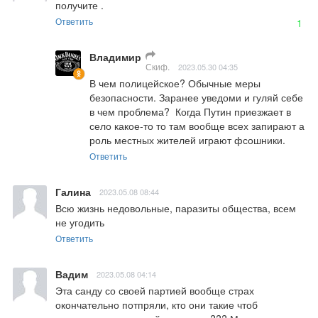
получите .
Ответить
1
Владимир
Скиф.
2023.05.30 04:35
В чем полицейское? Обычные меры 
безопасности. Заранее уведоми и гуляй себе 
в чем проблема?  Когда Путин приезжает в 
село какое-то то там вообще всех запирают а 
роль местных жителей играют фсошники.
Ответить
Галина
2023.05.08 08:44
Всю жизнь недовольные, паразиты общества, всем 
не угодить
Ответить
Вадим
2023.05.08 04:14
Эта санду со своей партией вообще страх 
окончательно потпряли, кто они такие чтоб 