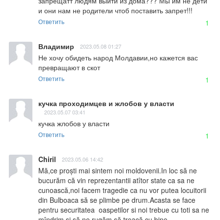
запрещатт людям выйти из дома??? Мы им не дети 
и они нам не родители чтоб поставить запрет!!!
Ответить
1
Владимир
2023.05.08 01:27
Не хочу обидеть народ Молдавии,но кажется вас 
превращают в скот
Ответить
1
кучка проходимцев и жлобов у власти
2023.05.07 03:41
кучка жлобов у власти
Ответить
1
Chiril
2023.05.06 14:42
Mă,ce proști mai sintem noi moldovenii.In loc să ne 
bucurăm că vin reprezentantii atîtor state ca sa ne 
cunoască,noi facem tragedie ca nu vor putea locuitorii 
din Bulboaca să se plimbe pe drum.Acasta se face 
pentru securitatea  oaspetilor si noi trebue cu toti sa ne 
mîndrim si să ne rugăm să treacă cu bine 