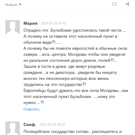
Новые
Мария
2023.05.26 09:42
Отрадно.что .Бульбоаки удостоились такой чести....

А почему не оставили этот населенный пункт в 
обычном виде?!.....

А почему бы не повезти еврогостей в обычные села 
севера ...юга..центра. Молдовы чтобы они увидели 
их реальное состояние дорог.домов. полей?!...  
Зашли в гости в дома .где живут рядовые 
граждане...а не диаспора...увидели бы нищету 
многих тех пенсионеро.которые всю жизнь 
трудились на это государство?!

Европейцы будут думать.что все села Молдовы...как 
этот населенный пункт Бульбоаки  ....кому это 
нужно....?!
Ответить
Скиф.
2023.05.08 09:22
Полицейское государство готово , распишитесь и 