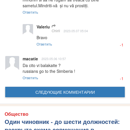
sametul.Mindriti-vă  și nu vă prostiți.
Ответить
Valeriu
Chiril
2023.05.07 05:04
Bravo
Ответить
-1
macatie
2023.05.06 10:57
Da cito vi balakaite ?

russians go to the Simberia !
Ответить
-1
СЛЕДУЮЩИЕ КОММЕНТАРИИ
Общество
Один чиновник - до шести должностей: