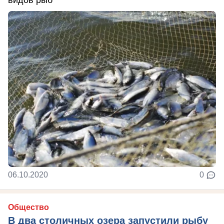
видов рыб
06.10.2020
0
Общество
В два столичных озера запустили рыбу