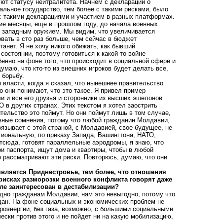
ют статусу нейтралитета. Начнем с деклараций о
альное государство, тем более с такими рисками, было
с такими декларациями и участием в разных платформах.
ие месяцы, еще в прошлом году, до начала военных
е западным оружием. Мы видим, что увеличивается
вать в сто раз больше, чем сейчас в бюджет
анет. Я не хочу никого обижать, как бывший
состоянии, поэтому готовиться к какой-то войне
енно на фоне того, что происходит в социальной сфере и
думаю, что кто-то из внешних игроков будет делать все,
ю борьбу.
 власти, когда я сказал, что нынешнее правительство
о они понимают, что это такое. Я привел пример
и и все его друзья и сторонники из высших эшелонов
 в других странах. Этих текстом я хотел заострить
тельство это поймут. Но они поймут лишь в том случае,
езные сомнения, потому что любой гражданин Молдавии,
вязывает с этой страной, с Молдавией, свое будущее, не
гиональную, по приказу Запада, Вашингтона, НАТО,
отсюда, готовят параллельные аэродромы, я знаю, что
 паспорта, ищут дома и квартиры, чтобы в любой
но рассматривают эти риски. Повторюсь, думаю, что они
вляется Приднестровье, тем более, что отношения
исках разморозки военного конфликта говорят даже
ле заинтересован в дестабилизации?
одно гражданам Молдавии, нам это невыгодно, потому что
дан. На фоне социальных и экономических проблем не
троэнергии, без газа, возможно, с большими социальными
ски против этого и не пойдет ни на какую мобилизацию,