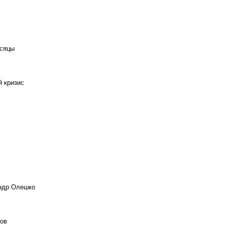
есяцы
й кризис
андр Олешко
ов