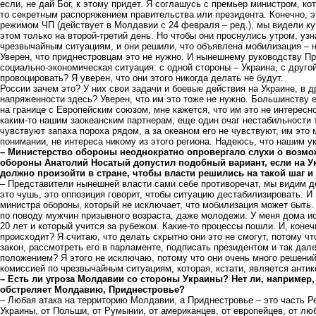
если, не дай Бог, к этому придет. Я соглашусь с премьер министром, кот
то секретным распоряжением правительства или президента. Конечно, э
режимом ЧП (действует в Молдавии с 24 февраля – ред.), мы видели к
этом только на второй-третий день. Но чтобы они проснулись утром, уз
чрезвычайным ситуациям, и они решили, что объявлена мобилизация – на
Уверен, что приднестровцам это не нужно. И нынешнему руководству Пр
социально-экономическая ситуация: с одной стороны – Украина, с друго
провоцировать? Я уверен, что они этого никогда делать не будут.
России зачем это? У них свои задачи и боевые действия на Украине, в д
напряженности здесь? Уверен, что им это тоже не нужно. Большинству 
на границе с Европейским союзом, мне кажется, что им это не интерес
каким-то нашим заокеанским партнерам, еще один очаг нестабильности тут
чувствуют запаха пороха рядом, а за океаном его не чувствуют, им это
понимании, не интереса никому из этого региона. Надеюсь, что нашим у
– Министерство обороны неоднократно опровергало слухи о возмо
обороны Анатолий Носатый допустил подобный вариант, если на У
должно произойти в стране, чтобы власти решились на такой шаг и 
– Представители нынешней власти сами себе противоречат, мы видим де
это чушь, это оппозиция говорит, чтобы ситуацию дестабилизировать. И
министра обороны, который не исключает, что мобилизация может быть.
по поводу мужчин призывного возраста, даже молодежи. У меня дома ис
20 лет и который учится за рубежом. Какие-то процессы пошли. И, конечн
происходит? Я считаю, что делать скрытно они это не смогут, потому ч
закон, рассмотреть его в парламенте, подписать президентом и так да
положением? Я этого не исключаю, потому что они очень много решени
комиссией по чрезвычайным ситуациям, которая, кстати, является антик
– Есть ли угроза Молдавии со стороны Украины? Нет ли, например,
обстреляет Молдавию, Приднестровье?
– Любая атака на территорию Молдавии, а Приднестровье – это часть Ре
Украины, от Польши, от Румынии, от американцев, от европейцев, от лю