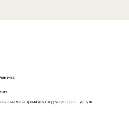
рламента
ента
начения министрами двух коррупционеров, - депутат