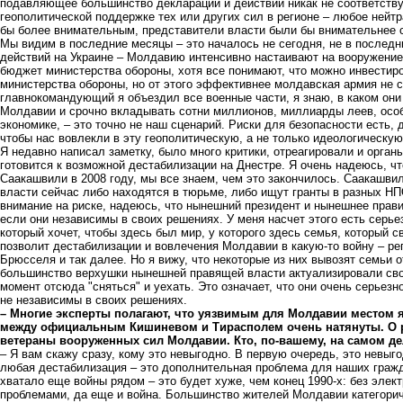
подавляющее большинство деклараций и действий никак не соответству
геополитической поддержке тех или других сил в регионе – любое нейтр
бы более внимательным, представители власти были бы внимательнее 
Мы видим в последние месяцы – это началось не сегодня, не в последн
действий на Украине – Молдавию интенсивно настаивают на вооружени
бюджет министерства обороны, хотя все понимают, что можно инвестиро
министерства обороны, но от этого эффективнее молдавская армия не ст
главнокомандующий я объездил все военные части, я знаю, в каком они 
Молдавии и срочно вкладывать сотни миллионов, миллиарды леев, особ
экономике, – это точно не наш сценарий. Риски для безопасности есть, 
чтобы нас вовлекли в эту геополитическую, а не только идеологическу
Я недавно написал заметку, было много критики, отреагировали и органы
готовится к возможной дестабилизации на Днестре. Я очень надеюсь, чт
Саакашвили в 2008 году, мы все знаем, чем это закончилось. Саакашвил
власти сейчас либо находятся в тюрьме, либо ищут гранты в разных НПО
внимание на риске, надеюсь, что нынешний президент и нынешнее прави
если они независимы в своих решениях. У меня насчет этого есть серь
который хочет, чтобы здесь был мир, у которого здесь семья, который с
позволит дестабилизации и вовлечения Молдавии в какую-то войну – ре
Брюсселя и так далее. Но я вижу, что некоторые из них вывозят семьи 
большинство верхушки нынешней правящей власти актуализировали свои
момент отсюда "сняться" и уехать. Это означает, что они очень серьез
не независимы в своих решениях.
– Многие эксперты полагают, что уязвимым для Молдавии местом я
между официальным Кишиневом и Тирасполем очень натянуты. О р
ветераны вооруженных сил Молдавии. Кто, по-вашему, на самом де
– Я вам скажу сразу, кому это невыгодно. В первую очередь, это невыг
любая дестабилизация – это дополнительная проблема для наших граж
хватало еще войны рядом – это будет хуже, чем конец 1990-х: без элек
проблемами, да еще и война. Большинство жителей Молдавии категориче