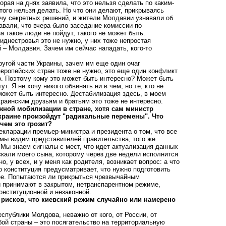
орая на днях заявила, что это нельзя сделать по каким-
того нельзя делать. Но что они делают, прикрываясь
учу секретных решений, и жители Молдавии узнавали об
навали, что вчера было заседание комиссии по
 такое люди не пойдут, такого не может быть.
иднестровья это не нужно, у них тоже непростая
й – Молдавия. Зачем им сейчас нападать, кого-то
ругой части Украины, зачем им еще один очаг
европейских стран тоже не нужно, это еще один конфликт
но. Поэтому кому это может быть интересно? Может быть
. Я не хочу никого обвинять ни в чем, но те, кто не
 может быть интересно. Дестабилизация здесь, в моем
краинским друзьям и братьям это тоже не интересно.
жной мобилизации в стране, хотя сам министр
краине произойдут "радикальные перемены". Что
чем это грозит?
кларации премьер-министра и президента о том, что все
 мы видим представителей правительства, того же
 Мы знаем сигналы с мест, что идет актуализация данных
кали моего сына, которому через две недели исполнится
о, у всех, и у меня как родителя, возникает вопрос: а что
то конституция предусматривает, что нужно подготовить
лее. Попытаются ли прикрыться чрезвычайным
й принимают в закрытом, нетранспарентном режиме,
онституционной и незаконной.
 рисков, что киевский режим случайно или намерено
спублики Молдова, неважно от кого, от России, от
бой страны – это посягательство на территориальную