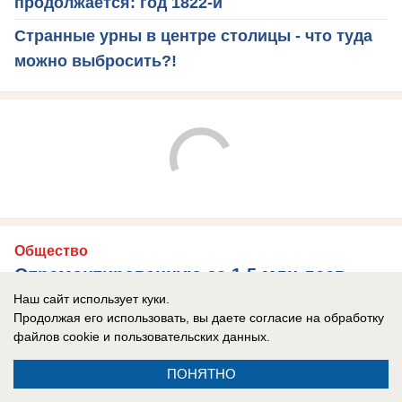
продолжается: год 1822-й
Странные урны в центре столицы - что туда
можно выбросить?!
Общество
Отремонтированную за 1,5 млн леев
лестницу парламента оборудуют
Наш сайт использует куки.
Продолжая его использовать, вы даете согласие на обработку
подогревом
файлов cookie
и пользовательских данных.
На лестнице парламента появится система
ПОНЯТНО
антиобледенения