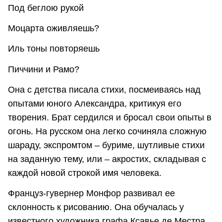
Под беглою рукой
Моцарта оживляешь?
Иль тоны повторяешь
Пиччини и Рамо?
Она с детства писала стихи, посмеиваясь над
опытами юного Александра, критикуя его
творения. Брат сердился и бросал свои опыты в
огонь. На русском она легко сочиняла сложную
шараду, экспромтом – буриме, шутливые стихи
на заданную тему, или – акростих, складывая с
каждой новой строкой имя человека.
Француз-гувернер Монфор развивал ее
склонность к рисованию. Она обучалась у
известного художника графа Ксавье де Местра,