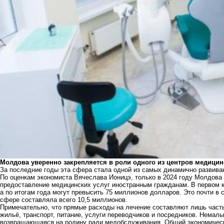
Молдова уверенно закрепляется в роли одного из центров медицин
За последние годы эта сфера стала одной из самых динамично развива
По оценкам экономиста Вячеслава Ионицэ, только в 2024 году Молдова
предоставление медицинских услуг иностранным гражданам. В первом к
а по итогам года могут превысить 75 миллионов долларов. Это почти в с
сфере составляла всего 10,5 миллионов.
Примечательно, что прямые расходы на лечение составляют лишь часть
жильё, транспорт, питание, услуги переводчиков и посредников. Немал
возвращающаяся на родину ради медобслуживания. Общий экономическ