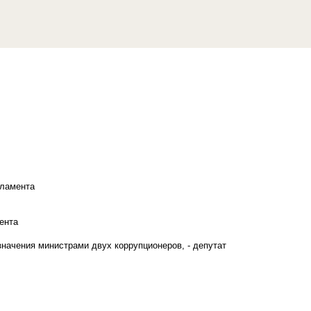
рламента
ента
начения министрами двух коррупционеров, - депутат