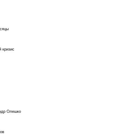
есяцы
й кризис
андр Олешко
ов