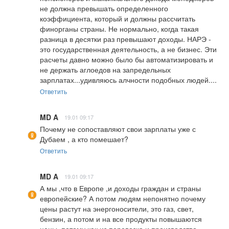
не должна превышать определенного 
коэффициента, который и должны рассчитать 
финорганы страны. Не нормально, когда такая 
разница в десятки раз превышают доходы. НАРЭ - 
это государственная деятельность, а не бизнес. Эти 
расчеты давно можно было бы автоматизировать и 
не держать аглоедов на запредельных 
зарплатах...удивляюсь алчности подобных людей....
Ответить
MD A
19.01 09:17
Почему не сопоставляют свои зарплаты уже с 
Дубаем , а кто помешает?
Ответить
MD A
19.01 09:17
А мы ,что в Европе ,и доходы граждан и страны 
европейские? А потом людям непонятно почему 
цены растут на энергоносители, это газ, свет, 
бензин, а потом и на все продукты повышаются 
цены, потому как из перевозка и производство 