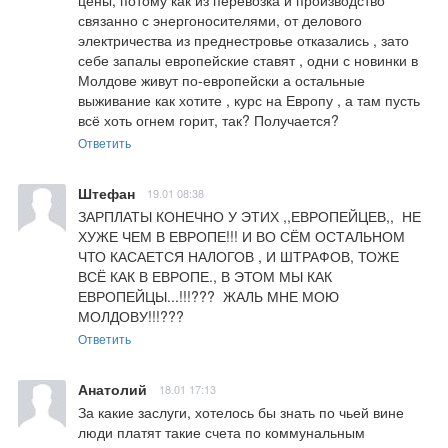
связанно с энергоносителями, от делового 
электричества из преднестровье отказались , зато 
себе запалы европейские ставят , одни с новинки в 
Молдове живут по-европейски а остальные 
выживание как хотите , курс на Европу , а там пусть 
всё хоть огнем горит, так? Получается?
Ответить
Штефан
19.01 08:38
ЗАРПЛАТЫ КОНЕЧНО У ЭТИХ ,,ЕВРОПЕЙЦЕВ,,  НЕ 
ХУЖЕ ЧЕМ В ЕВРОПЕ!!! И ВО СЁМ ОСТАЛЬНОМ 
ЧТО КАСАЕТСЯ НАЛОГОВ , И ШТРАФОВ, ТОЖЕ 
ВСЁ КАК В ЕВРОПЕ., В ЭТОМ МЫ КАК 
ЕВРОПЕЙЦЫ...!!!???  ЖАЛЬ МНЕ МОЮ 
МОЛДОВУ!!!???
Ответить
Анатолий
18.01 17:13
За какие заслуги, хотелось бы знать по чьей вине 
люди платят такие счета по коммунальным 