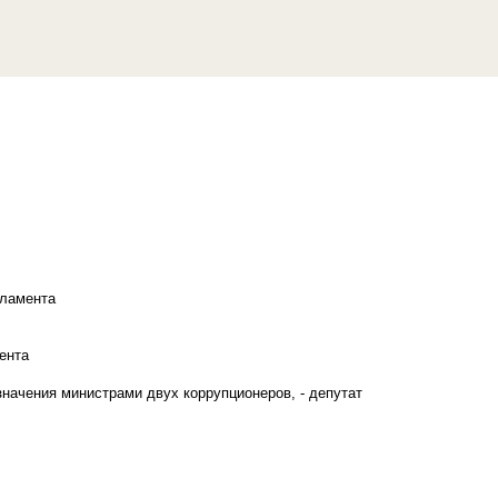
рламента
ента
начения министрами двух коррупционеров, - депутат