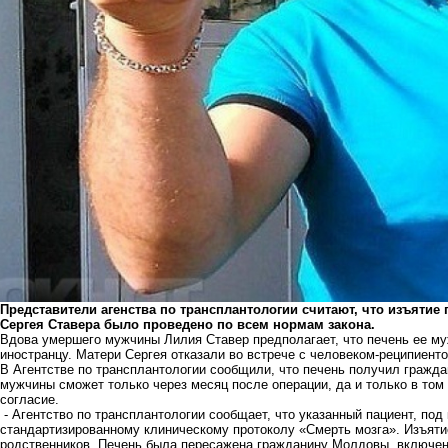
Представители агенства по трансплантологии считают, что изъятие
Сергея Ставера было проведено по всем нормам закона.
Вдова умершего мужчины Лилия Ставер предполагает, что печень ее муж
иностранцу. Матери Сергея отказали во встрече с человеком-реципиенто
В Агентстве по трансплантологии сообщили, что печень получил гражд
мужчины сможет только через месяц после операции, да и только в том
согласие.
- Агентство по трансплантологии сообщает, что указанный пациент, под
стандартизированному клиническому протоколу «Смерть мозга». Изъяти
родственников. Печень была пересажена гражданину Молдовы, включен