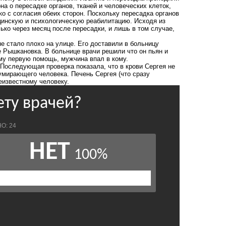
а о пересадке органов, тканей и человеческих клеток,
о с согласия обеих сторон. Поскольку пересадка органов
цинскую и психологическую реабилитацию. Исходя из
ько через месяц после пересадки, и лишь в том случае,
е стало плохо на улице.
Его доставили в больницу
е Рышкановка. В больнице врачи решили что он пьян и
ему первую помощь, мужчина впал в кому.
Последующая проверка показала, что в крови Сергея не
умирающего человека. Печень Сергея (что сразу
еизвестному человеку.