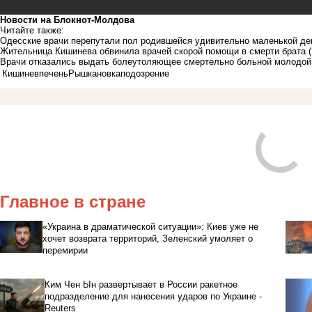
Новости на Блoкнoт-Молдова
Читайте также:
Одесские врачи перепутали пол родившейся удивительно маленькой де
Жительница Кишинева обвинила врачей скорой помощи в смерти брата
Врачи отказались выдать болеутоляющее смертельно больной молодо
Кишинев
печень
Рышкановка
подозрение
Главное в стране
«Украина в драматической ситуации»: Киев уже не
хочет возврата территорий, Зеленский умоляет о
перемирии
Ким Чен Ын развертывает в России ракетное
подразделение для нанесения ударов по Украине -
Reuters