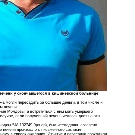
 печени у скончавшегося в кишиневской больнице
а могли пересадить за большие деньги, в том числе и
м печени.
анин Молдовы, а встретиться с ним мать умершего
 случае, если получивший печень человек даст на это
 кодом SIA 102749 (донор), был исследован согласно
е печени произошло с письменного согласия
ному в список ожидания. Изъятие и пересадка проходили