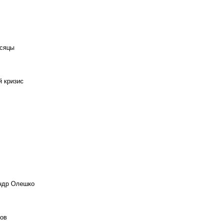
есяцы
й кризис
андр Олешко
ов