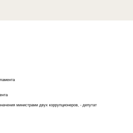
рламента
ента
начения министрами двух коррупционеров, - депутат