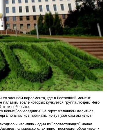
м со зданием парламента, где в настоящий момент
е палатки, возле которых кучкуется группа людей. Чего
б этом побольше.
го новые "собеседники" не горят желанием делиться
рга попытались прогнать, но тут уже сам активист
реходило к насилию - один из "протестующих" начал
Завидев полицейского, активист поспешил обратиться к