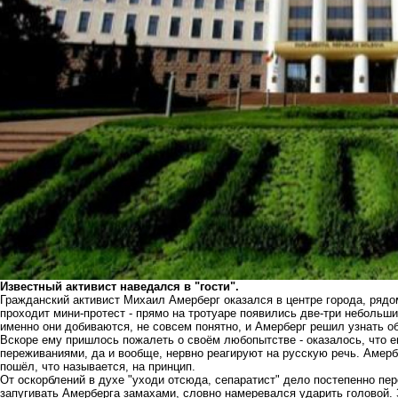
Известный активист наведался в "гости".
Гражданский активист Михаил Амерберг оказался в центре города, рядо
проходит мини-протест - прямо на тротуаре появились две-три небольши
именно они добиваются, не совсем понятно, и Амерберг решил узнать о
Вскоре ему пришлось пожалеть о своём любопытстве - оказалось, что е
переживаниями, да и вообще, нервно реагируют на русскую речь. Амербе
пошёл, что называется, на принцип.
От оскорблений в духе "уходи отсюда, сепаратист" дело постепенно пе
запугивать Амерберга замахами, словно намеревался ударить головой. 