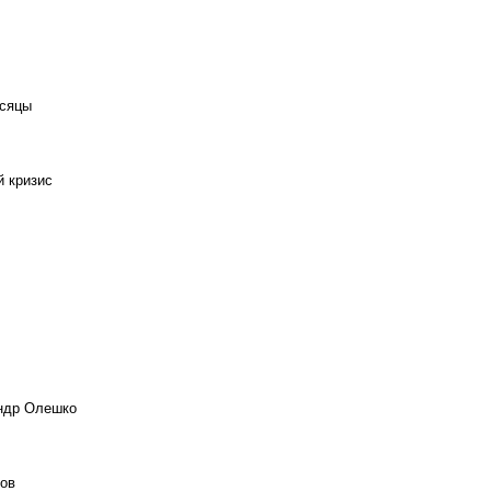
есяцы
й кризис
андр Олешко
ов