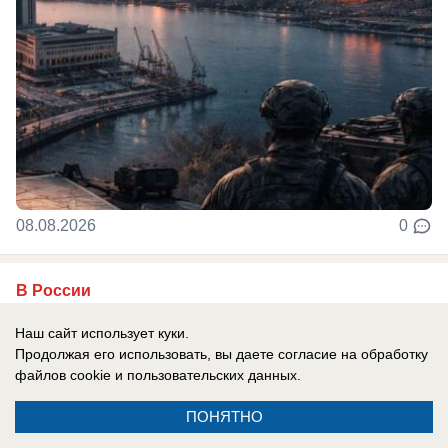
08.08.2026
0
В России
Праздник есть, закона нет: День
Наш сайт использует куки.
физкультурника предложили
Продолжая его использовать, вы даете согласие на обработку
официально узаконить
файлов cookie
и пользовательских данных.
День физкультурника, который уже
ПОНЯТНО
десятилетиями отмечают по всей России,