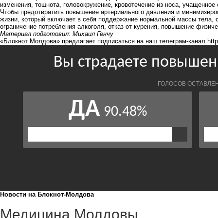
изменения, тошнота, головокружение, кровотечение из носа, учащенное
Чтобы предотвратить повышение артериального давления и минимизиров
жизни, который включает в себя поддержание нормальной массы тела, с
ограничение потребления алкоголя, отказ от курения, повышение физичес
Материал подготовил: Михаил Генчу
«Блокнот Молдова» предлагает подписаться на наш телеграм-канал
htt
Новости на Блoкнoт-Молдова
Медицина Молдовы