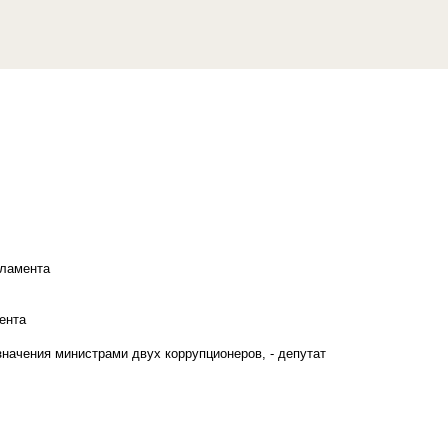
рламента
ента
начения министрами двух коррупционеров, - депутат