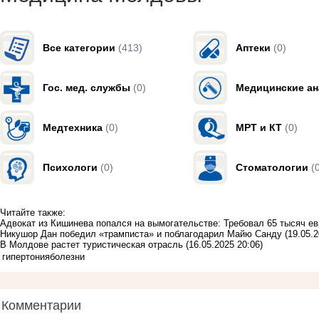
Все категории
(413)
Аптеки
(0)
Гос. мед. службы
(0)
Медицинские а
Медтехника
(0)
МРТ и КТ
(0)
Психологи
(0)
Стоматологии
(
Читайте также:
Адвокат из Кишинева попался на вымогательстве: Требовал 65 тысяч ев
Никушор Дан победил «трамписта» и поблагодарил Майю Санду
(19.05.2
В Молдове растет туристическая отрасль
(16.05.2025 20:06)
гипертония
болезни
Комментарии