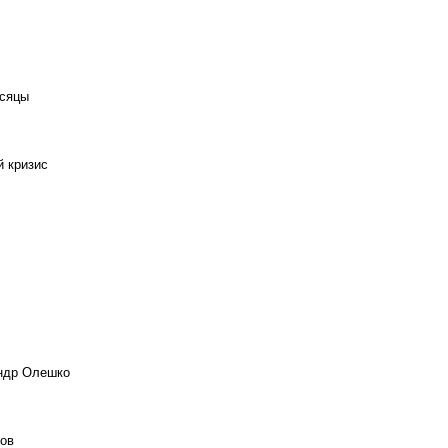
есяцы
й кризис
андр Олешко
ов