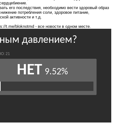
 сердцебиение.
ать его последствия, необходимо вести здоровый образ
нижение потребления соли, здоровое питание,
кой активности и т.д.
ps://t.me/bloknotmd
- все новости в одном месте.