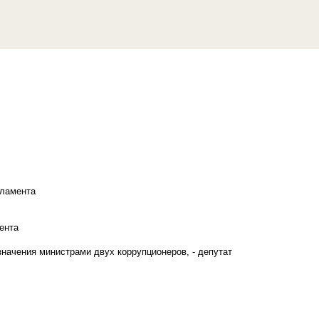
рламента
ента
начения министрами двух коррупционеров, - депутат