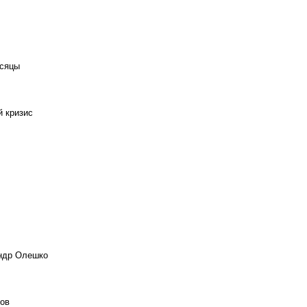
есяцы
й кризис
андр Олешко
ов