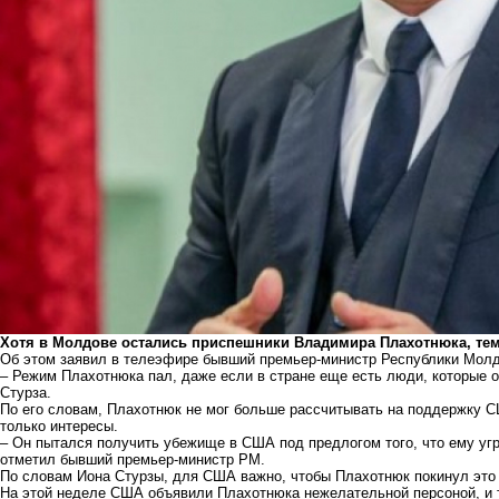
Хотя в Молдове остались приспешники Владимира Плахотнюка, тем 
Об этом заявил в телеэфире бывший премьер-министр Республики Молд
– Режим Плахотнюка пал, даже если в стране еще есть люди, которые о
Стурза.
По его словам, Плахотнюк не мог больше рассчитывать на поддержку США
только интересы.
– Он пытался получить убежище в США под предлогом того, что ему угр
отметил бывший премьер-министр РМ.
По словам Иона Стурзы, для США важно, чтобы Плахотнюк покинул это 
На этой неделе США объявили Плахотнюка нежелательной персоной, и 