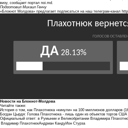
визу, сообщает портал noi.md.
Подготовил Михаил Генчу
«Блокнот Молдова» предлагает подписаться на наш телеграм-канал
htt
Новости на Блoкнoт-Молдова
Читайте также:
История о том, как Плахотнюка «кинули» на 100 миллионов долларов
(1
Богдан Цырдя: Голова Плахотнюка - лишь один из объектов торгов СШ
Официальный ответ: в Румынии и Великобритании Владимира Плахотн
Владимир Плахотнюк
Андриан Канду
Ион Стурза