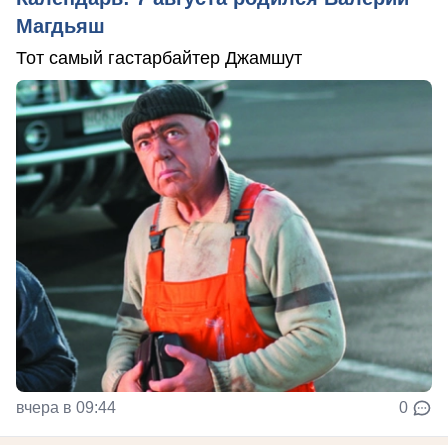
Магдьяш
Тот самый гастарбайтер Джамшут
вчера в 09:44
0