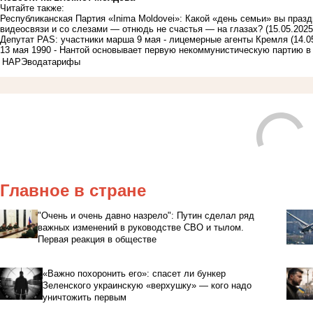
Читайте также:
Республиканская Партия «Inima Moldovei»: Какой «день семьи» вы празд
видеосвязи и со слезами — отнюдь не счастья — на глазах?
(15.05.2025
Депутат PAS: участники марша 9 мая - лицемерные агенты Кремля
(14.0
13 мая 1990 - Нантой основывает первую некоммунистическую партию 
НАРЭ
вода
тарифы
Главное в стране
"Очень и очень давно назрело": Путин сделал ряд
важных изменений в руководстве СВО и тылом.
Первая реакция в обществе
«Важно похоронить его»: спасет ли бункер
Зеленского украинскую «верхушку» — кого надо
уничтожить первым