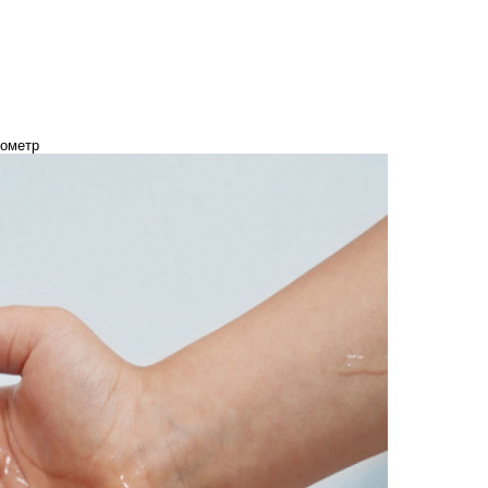
бометр