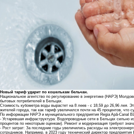
Новый тариф ударит по кошелькам бельчан.
Национальное агентство по регулированию в энергетике (НАРЭ) Молдо
бытовых потребителей в Бельцах.
Стоимость кубометра воды вырастет на 8 леев - с 18,59 до 26,96 лея.
жителей города, так как тариф увеличился почти на 45 процентов, что
По информации НАРЭ и муниципального предприятия Regia Apă-Canal Bă
- Устаревшая инфраструктура: Водопроводные сети в Бельцах сильно из
процентов по некоторым оценкам). Ремонт и модернизация требуют знач
- Рост затрат: За последние годы увеличились расходы на электроэнер
сотрудников. Например, в 2023 году технический директор предприятия