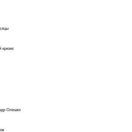
есяцы
й кризис
андр Олешко
ов