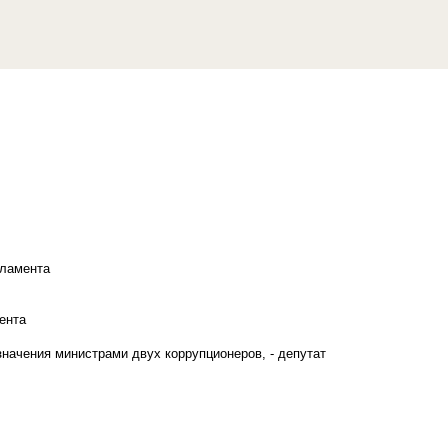
рламента
ента
начения министрами двух коррупционеров, - депутат