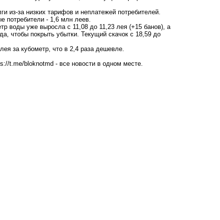
лги из-за низких тарифов и неплатежей потребителей.
е потребители - 1,6 млн леев.
р воды уже выросла с 11,08 до 11,23 лея (+15 банов), а
а, чтобы покрыть убытки. Текущий скачок с 18,59 до
ея за кубометр, что в 2,4 раза дешевле.
ps://t.me/bloknotmd
- все новости в одном месте.