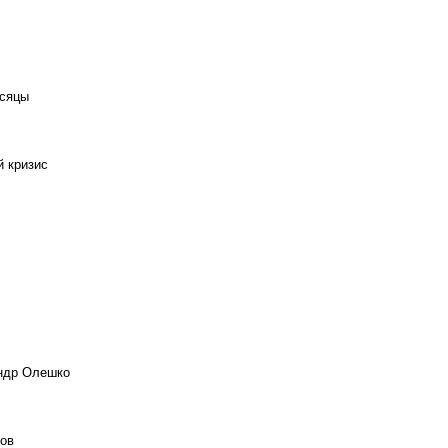
есяцы
й кризис
андр Олешко
ов