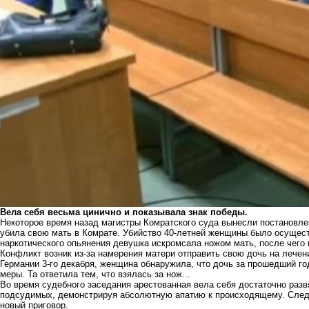
Вела себя весьма цинично и показывала знак победы.
Некоторое время назад магистры Комратского суда вынесли постановлен
убила свою мать в Комрате. Убийство 40-летней женщины было осущест
наркотического опьянения девушка искромсала ножом мать, после чего
Конфликт возник из-за намерения матери отправить свою дочь на лечен
Германии 3-го декабря, женщина обнаружила, что дочь за прошедший год
меры. Та ответила тем, что взялась за нож...
Во время судебного заседания арестованная вела себя достаточно развя
подсудимых, демонстрируя абсолютную апатию к происходящему. След
новый приговор.