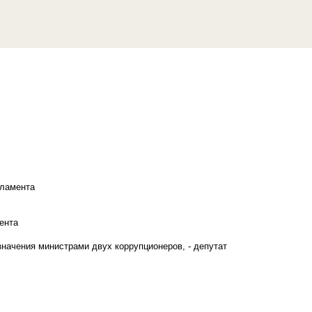
рламента
ента
начения министрами двух коррупционеров, - депутат