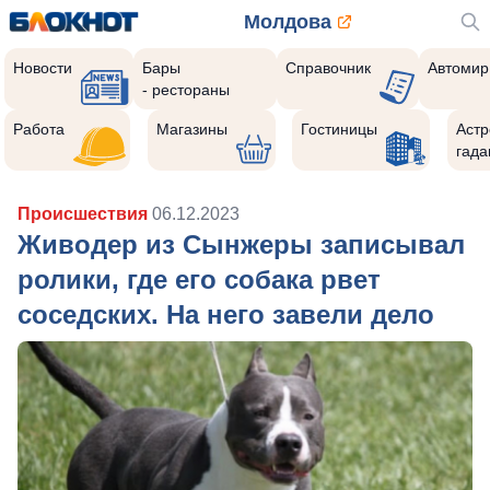
Молдова
Новости
Бары
Справочник
Автомир
- рестораны
Работа
Магазины
Гостиницы
Астр
гада
Происшествия
06.12.2023
Живодер из Сынжеры записывал
ролики, где его собака рвет
соседских. На него завели дело