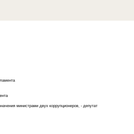
рламента
ента
начения министрами двух коррупционеров, - депутат