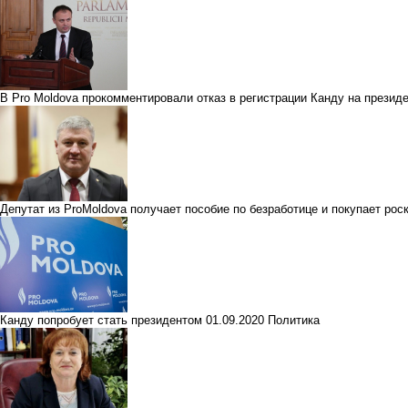
В Pro Moldova прокомментировали отказ в регистрации Канду на презид
Депутат из ProMoldova получает пособие по безработице и покупает ро
Канду попробует стать президентом
01.09.2020
Политика