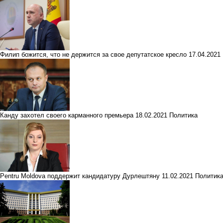
Филип божится, что не держится за свое депутатское кресло
17.04.2021
Канду захотел своего карманного премьера
18.02.2021
Политика
Pentru Moldova поддержит кандидатуру Дурлештяну
11.02.2021
Политик