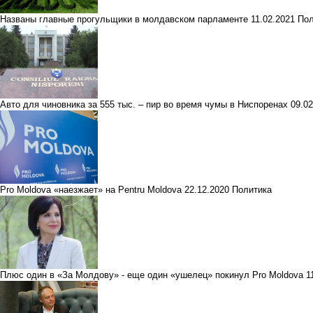
Названы главные прогульщики в молдавском парламенте
11.02.2021
Пол
Авто для чиновника за 555 тыс. – пир во время чумы в Ниспоренах
09.0
Pro Moldova «наезжает» на Pentru Moldova
22.12.2020
Политика
Плюс один в «За Молдову» - еще один «ушелец» покинул Pro Moldova
1