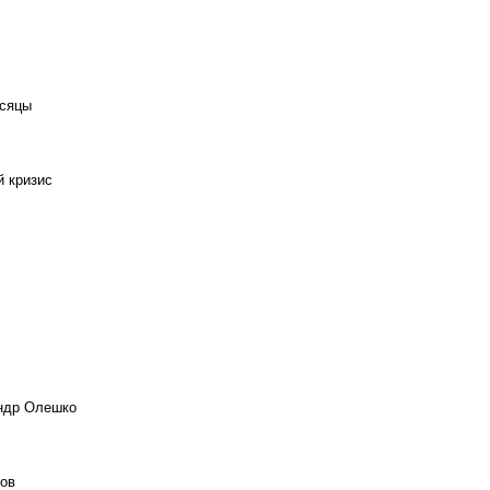
есяцы
й кризис
андр Олешко
ов