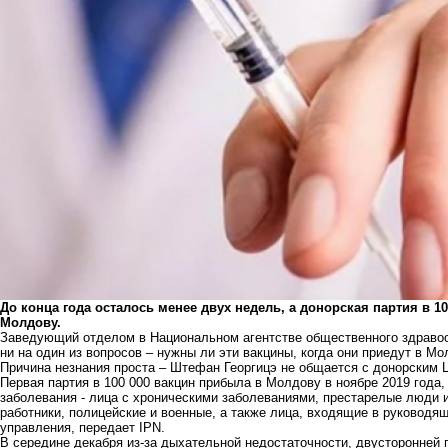
До конца года осталось менее двух недель, а донорская партия в 1
Молдову.
Заведующий отделом в Национальном агентстве общественного здравоо
ни на один из вопросов – нужны ли эти вакцины, когда они приедут в Мо
Причина незнания проста – Штефан Георгицэ не общается с донорским 
Первая партия в 100 000 вакцин прибыла в Молдову в ноябре 2019 года
заболевания - лица с хроническими заболеваниями, престарелые люди 
работники, полицейские и военные, а также лица, входящие в руководящ
управления, передает IPN.
В середине декабря из-за дыхательной недостаточности, двусторонней 