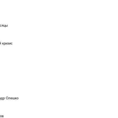
есяцы
й кризис
андр Олешко
ов