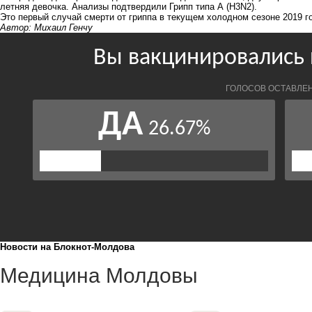
летняя девочка. Анализы подтвердили Грипп типа А (H3N2).
Это первый случай смерти от гриппа в текущем холодном сезоне 2019 г
Автор: Михаил Генчу
Новости на Блoкнoт-Молдова
Медицина Молдовы