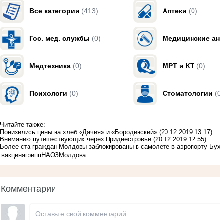
Все категории
(413)
Аптеки
(0)
Гос. мед. службы
(0)
Медицинские а
Медтехника
(0)
МРТ и КТ
(0)
Психологи
(0)
Стоматологии
(
Читайте также:
Понизились цены на хлеб «Дачия» и «Бородинский»
(20.12.2019 13:17)
Вниманию путешествующих через Приднестровье
(20.12.2019 12:55)
Более ста граждан Молдовы заблокированы в самолете в аэропорту Бу
вакцина
грипп
НАОЗ
Молдова
Комментарии