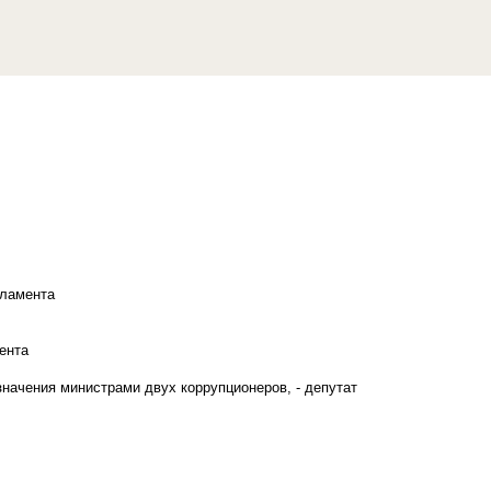
рламента
ента
начения министрами двух коррупционеров, - депутат