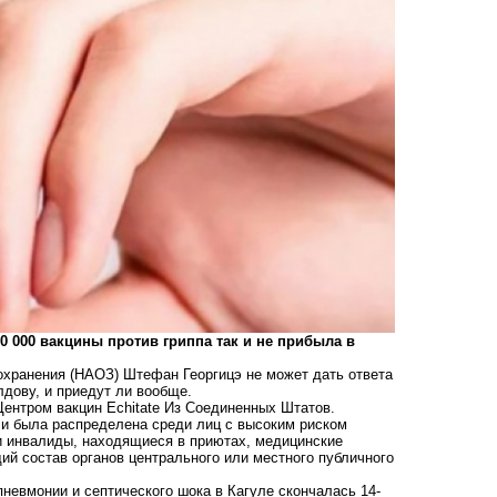
00 000 вакцины против гриппа так и не прибыла в
хранения (НАОЗ) Штефан Георгицэ не может дать ответа
лдову, и приедут ли вообще.
Центром вакцин Echitate Из Соединенных Штатов.
, и была распределена среди лиц с высоким риском
и инвалиды, находящиеся в приютах, медицинские
ий состав органов центрального или местного публичного
пневмонии и септического шока в Кагуле скончалась 14-