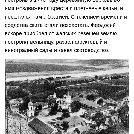
построив в 1770 году деревянную церковь во
имя Воздвижения Креста и плетневые кельи, и
поселился там с братией. С течением времени и
средства скита стали возрастать. Феодосий
вскоре приобрел от жапских резешей землю,
построил мельницу, развел фруктовый и
виноградный сады и завел скотоводство.