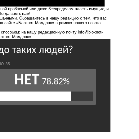
зной проблемой или даже беспределом власть имущих, и
Тогда вам к нам!
анными. Обращайтесь в нашу редакцию с тем, что вас
на сайте «Блокнот Молдова» в рамках нашего нового
 способом: на нашу редакционную почту
info@bloknot-
Блокнот Молдова».