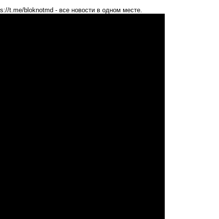
ps://t.me/bloknotmd
- все новости в одном месте.