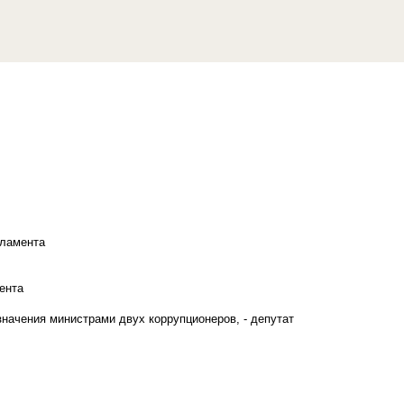
рламента
ента
начения министрами двух коррупционеров, - депутат