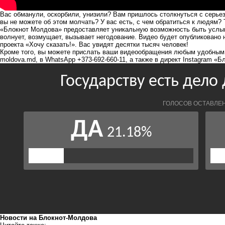
Вас обманули, оскорбили, унизили? Вам пришлось столкнуться с серье
вы не можете об этом молчать? У вас есть, с чем обратиться к людям? 
«Блокнот Молдова» предоставляет уникальную возможность быть услыш
волнует, возмущает, вызывает негодование. Видео будет опубликовано 
проекта «Хочу сказать!». Вас увидят десятки тысяч человек!
Кроме того, вы можете прислать ваши видеообращения любым удобным
moldova.md
, в WhatsApp +373-692-660-11, а также в директ Instagram «
Новости на Блoкнoт-Молдова