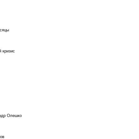
есяцы
й кризис
андр Олешко
ов