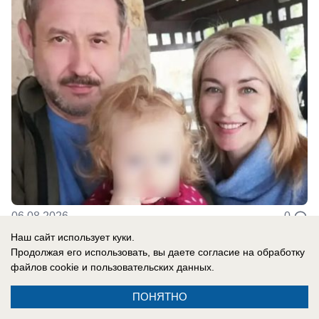
06.08.2026
0
Наш сайт использует куки.
Продолжая его использовать, вы даете согласие на обработку
файлов cookie
и пользовательских данных.
Реклама на сайте
ПОНЯТНО
Контакты