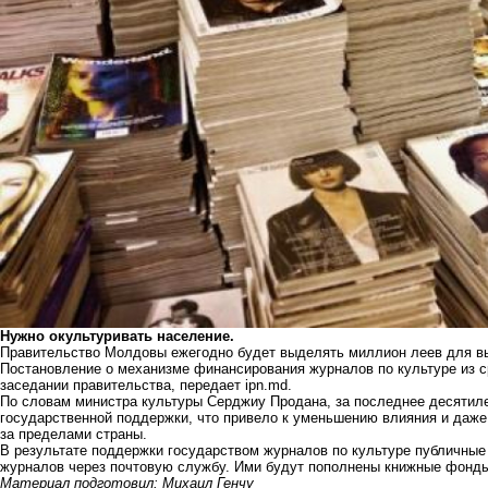
Нужно окультуривать население.
Правительство Молдовы ежегодно будет выделять миллион леев для вы
Постановление о механизме финансирования журналов по культуре из 
заседании правительства, передает
ipn.md
.
По словам министра культуры Серджиу Продана, за последнее десятил
государственной поддержки, что привело к уменьшению влияния и даже
за пределами страны.
В результате поддержки государством журналов по культуре публичные 
журналов через почтовую службу. Ими будут пополнены книжные фонд
Материал подготовил: Михаил Генчу