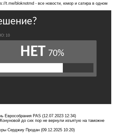
ps://t.me/bloknotmd
- все новости, юмор и сатира в одном
ень Еврособрания PAS
(12.07.2023 12:34)
Конуновой до сих пор не вернули изъятую на таможне
туры Серджиу Продан
(09.12.2025 10:20)