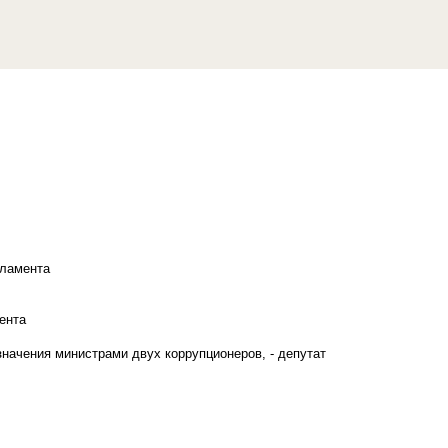
рламента
ента
начения министрами двух коррупционеров, - депутат