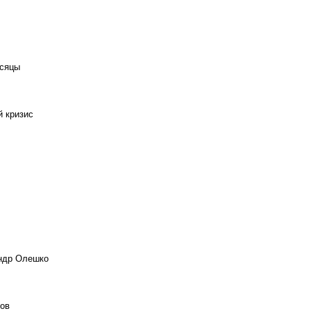
есяцы
й кризис
андр Олешко
ов