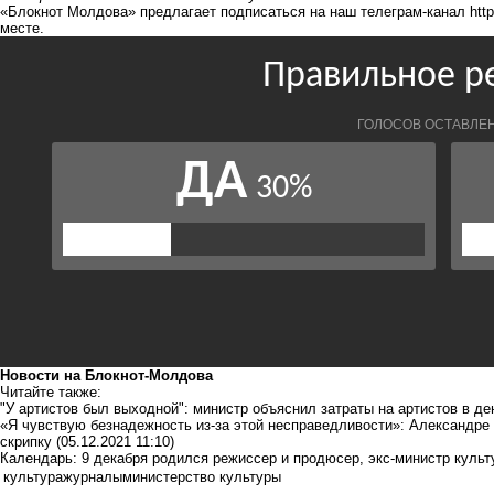
«Блокнот Молдова» предлагает подписаться на наш телеграм-канал
htt
месте.
Новости на Блoкнoт-Молдова
Читайте также:
"У артистов был выходной": министр объяснил затраты на артистов в д
«Я чувствую безнадежность из-за этой несправедливости»: Александре 
скрипку
(05.12.2021 11:10)
Календарь: 9 декабря родился режиссер и продюсер, экс-министр куль
культура
журналы
министерство культуры