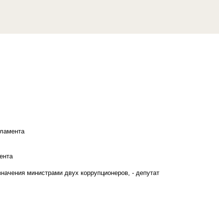
рламента
ента
начения министрами двух коррупционеров, - депутат