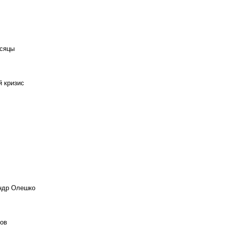
есяцы
й кризис
андр Олешко
ов