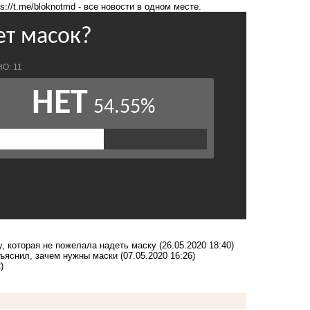
ps://t.me/bloknotmd
- все новости в одном месте.
, которая не пожелала надеть маску
(26.05.2020 18:40)
зъяснил, зачем нужны маски
(07.05.2020 16:26)
)