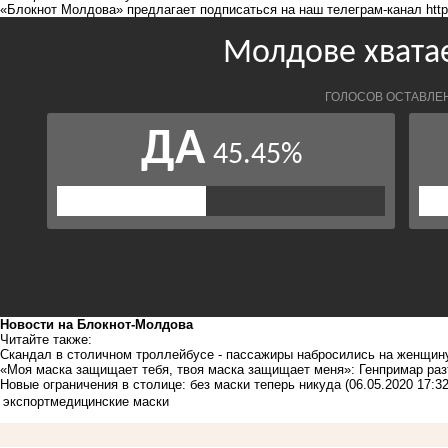
«Блокнот Молдова» предлагает подписаться на наш телеграм-канал
htt
Новости на Блoкнoт-Молдова
Читайте также:
Скандал в столичном троллейбусе - пассажиры набросились на женщину
«Моя маска защищает тебя, твоя маска защищает меня»: Генпримар ра
Новые ограничения в столице: без маски теперь никуда
(06.05.2020 17:32
экспорт
медицинские маски