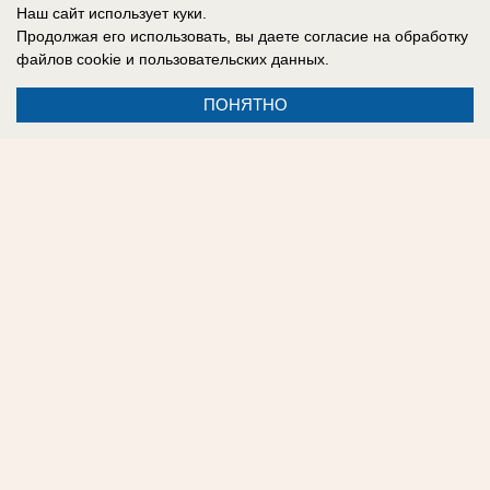
Наш сайт использует куки.
«Блокнот Молдова» предлагает подписаться на
Продолжая его использовать, вы даете согласие на обработку
файлов cookie
и пользовательских данных.
наш телеграм-канал
https://t.me/bloknotmd
- все
новости в одном месте.
ПОНЯТНО