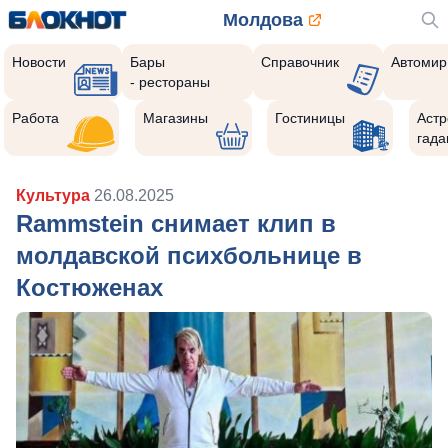
Молдова
Новости
Бары
Справочник
Автомир
- рестораны
Работа
Магазины
Гостиницы
Астр
гада
Культура
26.08.2025
Rammstein снимает клип в
молдавской психбольнице в
Костюженах