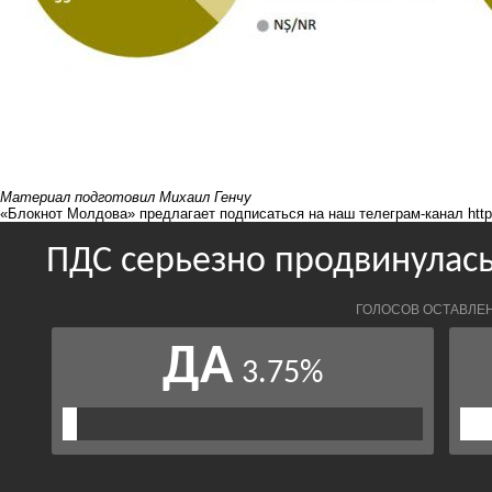
Материал подготовил Михаил Генчу
«Блокнот Молдова» предлагает подписаться на наш телеграм-канал
htt