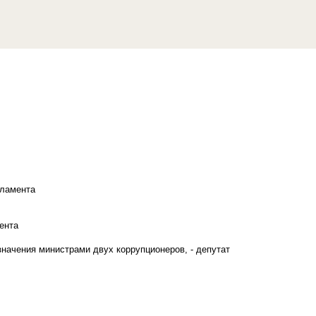
рламента
ента
начения министрами двух коррупционеров, - депутат