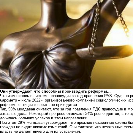
Они утверждают, что способны производить реформы…
Что изменилось в системе правосудия за год правления PAS. Судя по 
барометр – июль 2022», организованного компанией социологических ис
реформе юстиции говорить не приходится.
Так, 55% молдаван считают, что за год правления ПДС правосудие в Мо
заказные дела. Некоторый прогресс отмечают 34% респондентов, в то в
добилась больших успехов в этом направлении.
При этом 29% молдаван утверждают, что прежние незаконные схемы б
граждан не видят никаких изменений. Они считают, что незаконные схе
власть не делает ничего для их устранения.