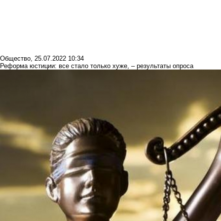
Общество
,
25.07.2022 10:34
Реформа юстиции: все стало только хуже, – результаты опроса