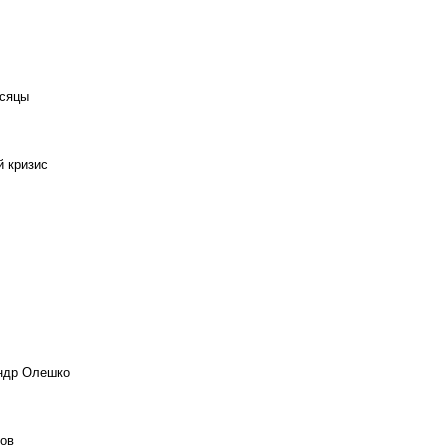
есяцы
й кризис
андр Олешко
ов