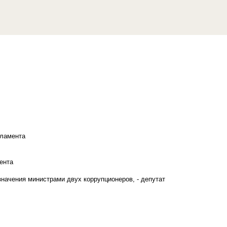
рламента
ента
начения министрами двух коррупционеров, - депутат