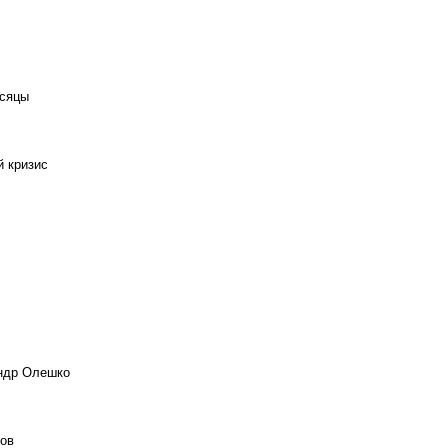
есяцы
й кризис
андр Олешко
ов