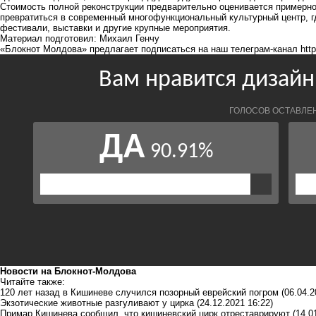
Стоимость полной реконструкции предварительно оценивается примерно
превратиться в современный многофункциональный культурный центр, гд
фестивали, выставки и другие крупные мероприятия.
Материал подготовил: Михаил Генчу
«Блокнот Молдова» предлагает подписаться на наш телеграм-канал
htt
Новости на Блoкнoт-Молдова
Читайте также:
120 лет назад в Кишиневе случился позорный еврейский погром
(06.04.2
Экзотические животные разгуливают у цирка
(24.12.2021 16:22)
Примар Кишинева сообщил, что кишиневский цирк отреставрируют
(14.0