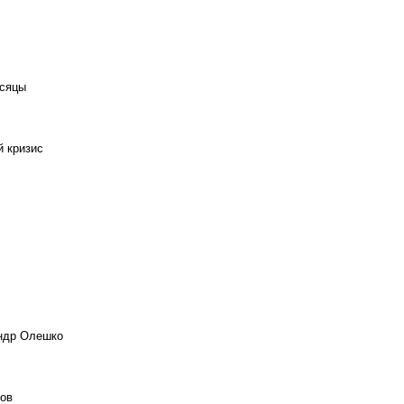
есяцы
й кризис
андр Олешко
ов