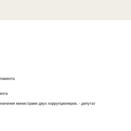
рламента
ента
начения министрами двух коррупционеров, - депутат