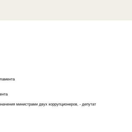
рламента
ента
начения министрами двух коррупционеров, - депутат