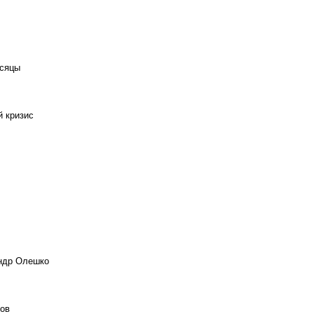
есяцы
й кризис
андр Олешко
ов