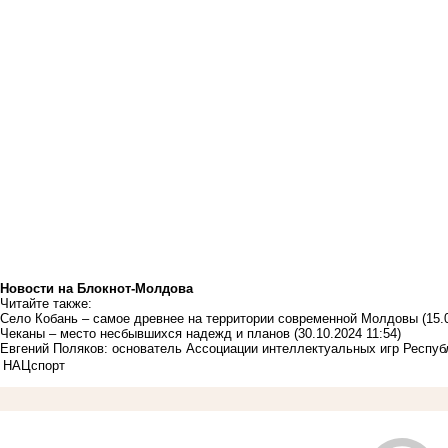
Новости на Блoкнoт-Молдова
Читайте также:
Село Кобань – самое древнее на территории современной Молдовы
(15.
Чеканы – место несбывшихся надежд и планов
(30.10.2024 11:54)
Евгений Поляков: основатель Ассоциации интеллектуальных игр Респу
НАЦ
спорт