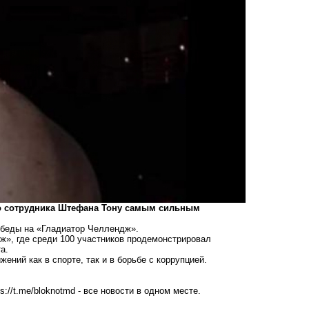
го сотрудника Штефана Тону самым сильным
беды на «Гладиатор Челлендж».
ж», где среди 100 участников продемонстрировал
а.
ний как в спорте, так и в борьбе с коррупцией.
ps://t.me/bloknotmd
- все новости в одном месте.