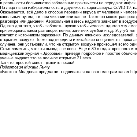
в реальности большинство заболевших практически не передают инфек
На лицо явная избирательность и двуликость коронавируса CoVID-19, на
Оказывается, всё дело в способе передачи вируса от человека к челове
капельным путем, т.е. при чихании или кашле. Также он может распрост
разговоре или дыхании. Аэрозольная взвесь надолго зависает в воздухе
Однако для того, чтобы заболеть, нужно чтобы человек вдыхал эту смес
при эмоциональном разговоре, пении, занятиях зумбой и т.д. Усугубляе
контакт с источником заражения. По данным японских исследователей, 
открытом воздухе. То же подтвердили и китайские специалисты: проанал
случаев, они установили, что на открытом воздухе произошел всего оди
Стоит заметить, что эти выводы не новы. Еще в 80-х годах прошлого ст
медицинский журнал «Здоровье», приведя подробное и простое объясн
ученые выдают это за великое открытие 21 века.
Так что, простой совет - дышите носом!
Подготовил Михаил Генчу
«Блокнот Молдова» предлагает подписаться на наш телеграм-канал
htt