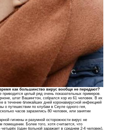
 время как большинство вирус вообще не передают?
е приводится целый ряд очень показательных примеров.
рноне, штат Вашингтон, собрался хор из 61 человек. В их
же в течение ближайших дней коронавирусной инфекцией
зы о путешествии по клубам в Сеуле одного гея,
есколько часов заразились 80 человек, или занятии
рной гигиены и разумной осторожности вирус не
м помещении. Более того, хотя считается, что
 четырёх (один больной заражает в среднем 2-4 человек),