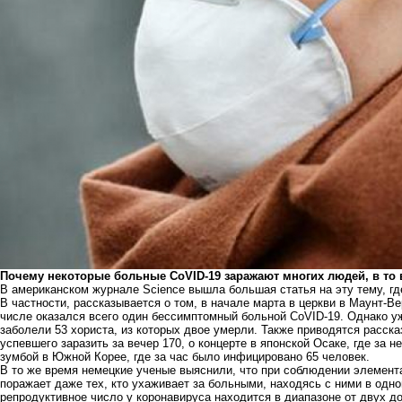
Почему некоторые больные CoVID-19 заражают многих людей, в то
В американском журнале
Science
вышла большая статья на эту тему, гд
В частности, рассказывается о том, в начале марта в церкви в Маунт-Ве
числе оказался всего один бессимптомный больной CoVID-19. Однако у
заболели 53 хориста, из которых двое умерли. Также приводятся расска
успевшего заразить за вечер 170, о концерте в японской Осаке, где за н
зумбой в Южной Корее, где за час было инфицировано 65 человек.
В то же время немецкие ученые выяснили, что при соблюдении элемента
поражает даже тех, кто ухаживает за больными, находясь с ними в одно
репродуктивное число у коронавируса находится в диапазоне от двух до