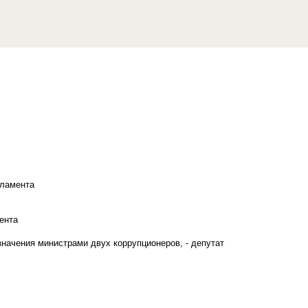
рламента
ента
начения министрами двух коррупционеров, - депутат