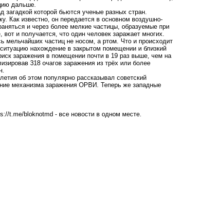
цию дальше.
д загадкой которой бьются ученые разных стран.
ку. Как известно, он передается в основном воздушно-
раняться и через более мелкие частицы, образуемые при
, вот и получается, что один человек заражает многих.
ь мельчайших частиц не носом, а ртом. Что и происходит
т ситуацию нахождение в закрытом помещении и близкий
риск заражения в помещении почти в 19 раз выше, чем на
изировав 318 очагов заражения из трёх или более
н.
олетия об этом популярно рассказывал советский
ение механизма заражения ОРВИ. Теперь же западные
ps://t.me/bloknotmd
- все новости в одном месте.