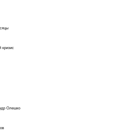
есяцы
й кризис
андр Олешко
ов