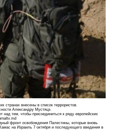
их странах внесены в список террористов.
сности Александру Мустяцэ.
т над тем, чтобы присоединиться к ряду европейских
urnaltv.md
одный фронт освобождения Палестины, которые вновь
Хамас на Израиль 7 октября и последующего введения в