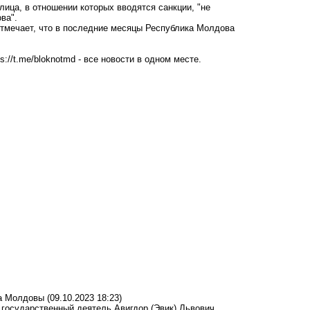
лица, в отношении которых вводятся санкции, "не
ова".
отмечает, что в последние месяцы Республика Молдова
ps://t.me/bloknotmd
- все новости в одном месте.
на Молдовы
(09.10.2023 18:23)
 государственный деятель Авигдор (Эвик) Львович