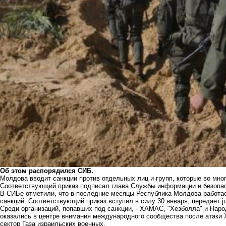
Об этом распорядился СИБ.
Молдова вводит санкции против отдельных лиц и групп, которые во мног
Соответствующий приказ подписал глава Службы информации и безопа
В СИБе отметили, что в последние месяцы Республика Молдова работае
санкций. Соответствующий приказ вступил в силу 30 января, передает
j
Среди организаций, попавших под санкции, - ХАМАС, "Хезболла" и Нар
оказались в центре внимания международного сообщества после атаки 
сектор Газа израильских военных.