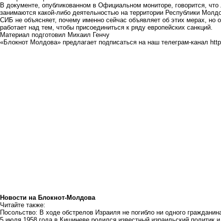
В документе, опубликованном в Официальном мониторе, говорится, что 
занимаются какой-либо деятельностью на территории Республики Молд
СИБ не объясняет, почему именно сейчас объявляет об этих мерах, но 
работает над тем, чтобы присоединиться к ряду европейских санкций.
Материал подготовил Михаил Генчу
«Блокнот Молдова» предлагает подписаться на наш телеграм-канал
htt
Новости на Блoкнoт-Молдова
Читайте также:
Посольство: В ходе обстрелов Израиля не погибло ни одного граждани
5 июля 1958 года в Кишиневе родился известный израильский политик и