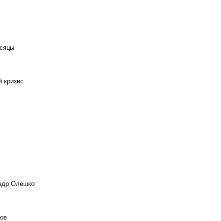
есяцы
й кризис
андр Олешко
ов