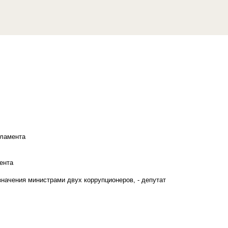
рламента
ента
начения министрами двух коррупционеров, - депутат