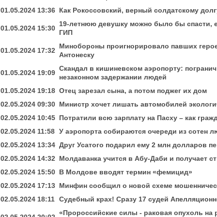
01.05.2024 13:36
Как Рокоссовский, верный солдатскому долг
19-летнюю девушку можно было бы спасти, 
01.05.2024 15:30
ГИП
Минобороны проигнорировало павших герое
01.05.2024 17:32
Антонеску
Скандал в кишиневском аэропорту: пограничн
01.05.2024 19:09
незаконном задержании людей
01.05.2024 19:18
Отец зарезал сына, а потом поджег их дом
02.05.2024 09:30
Министр хочет лишать автомобилей экологи
02.05.2024 10:45
Потратили всю зарплату на Пасху – как гражд
02.05.2024 11:58
У аэропорта собираются очереди из сотен 
02.05.2024 13:34
Друг Усатого подарил ему 2 млн долларов п
02.05.2024 14:32
Молдаванка учится в Абу-Даби и получает с
02.05.2024 15:50
В Молдове вводят термин «фемицид»
02.05.2024 17:13
Минфин сообщил о новой схеме мошенничес
02.05.2024 18:11
Судебный крах! Сразу 17 судей Апелляционн
«Пророссийские силы - раковая опухоль на