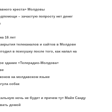
авного креста» Молдовы
едпомощи – зачастую попросту нет денег
в
на 16 лет
закрытия телеканалов и сайтов в Молдове
годил в психушку после того, как напал на
вое здание «Телерадио-Молдова»
ве
аконов на молдавском языке
гула собак
альную ночь не будет и причем тут Майя Санду
овать домой