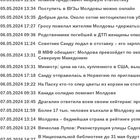
05.05.2024 13:34
Поступить в ВУЗы Молдовы можно онлайн
05.05.2024 15:35
Добрые дела. Около сотни мотоциклистов у
05.05.2024 17:27
Гросу пожелал жителям Молдовы «держатьс
06.05.2024 09:36
Родственники погибшей в ДТП женщины опаса
06.05.2024 11:24
Советник Санду подал в отставку – его зарпл
В МВФ обещают: Молдова превзойдет по эко
06.05.2024 13:31
Северную Македонию
06.05.2024 15:31
Министр: цена на газ, купленного в США, выш
06.05.2024 17:18
Санду отправилась в Норвегию по приглаше
06.05.2024 19:22
На Пасху кто-то спер цветы из корзин на ст
07.05.2024 09:33
Канада солидно поможет Молдове
07.05.2024 10:45
Драгалин ответила всем своим хейтерам: пр
07.05.2024 11:59
Более 17 тыс. человек въехали в Молдову н
07.05.2024 13:14
Молдова – беднейшая страна в рейтинге усп
07.05.2024 13:24
Вячеслав Лупов: Реконструкция улицы Садо
В Национальной библиотеке до 31 мая буду
07.05.2024 14:27