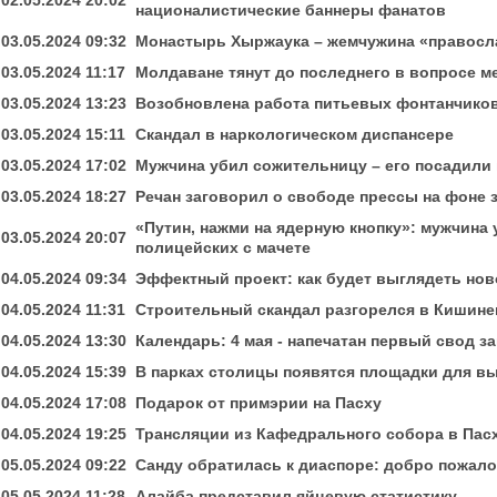
02.05.2024 20:02
националистические баннеры фанатов
03.05.2024 09:32
Монастырь Хыржаука – жемчужина «правосл
03.05.2024 11:17
Молдаване тянут до последнего в вопросе м
03.05.2024 13:23
Возобновлена работа питьевых фонтанчико
03.05.2024 15:11
Скандал в наркологическом диспансере
03.05.2024 17:02
Мужчина убил сожительницу – его посадили 
03.05.2024 18:27
Речан заговорил о свободе прессы на фоне 
«Путин, нажми на ядерную кнопку»: мужчина у
03.05.2024 20:07
полицейских с мачете
04.05.2024 09:34
Эффектный проект: как будет выглядеть но
04.05.2024 11:31
Строительный скандал разгорелся в Кишине
04.05.2024 13:30
Календарь: 4 мая - напечатан первый свод з
04.05.2024 15:39
В парках столицы появятся площадки для вы
04.05.2024 17:08
Подарок от примэрии на Пасху
04.05.2024 19:25
Трансляции из Кафедрального собора в Пасх
05.05.2024 09:22
Санду обратилась к диаспоре: добро пожал
05.05.2024 11:28
Алайба представил яйцевую статистику