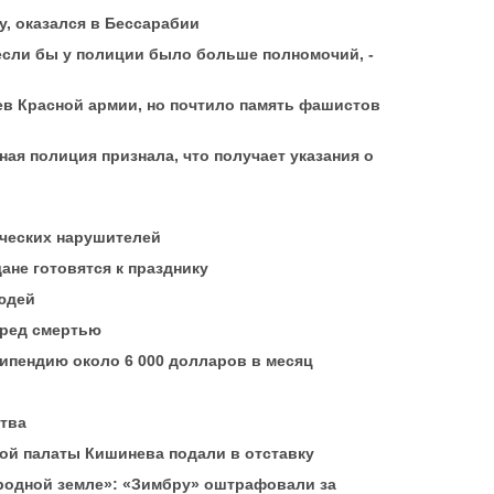
у, оказался в Бессарабии
если бы у полиции было больше полномочий, -
в Красной армии, но почтило память фашистов
ая полиция признала, что получает указания о
ческих нарушителей
ане готовятся к празднику
людей
еред смертью
типендию около 6 000 долларов в месяц
тва
ой палаты Кишинева подали в отставку
 родной земле»: «Зимбру» оштрафовали за