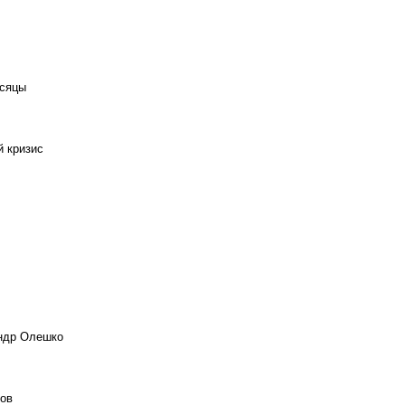
есяцы
й кризис
андр Олешко
ов