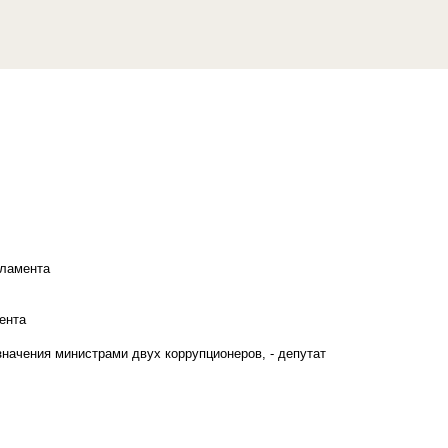
рламента
ента
начения министрами двух коррупционеров, - депутат