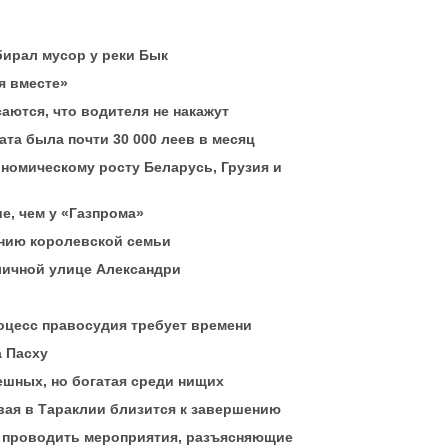
бирал мусор у реки Бык
я вместе»
ются, что водителя не накажут
ата была почти 30 000 леев в месяц
номическому росту Беларусь, Грузия и
е, чем у «Газпрома»
нию королевской семьи
оличной улице Александри
оцесс правосудия требует времени
а Пасху
ешных, но богатая среди нищих
вая в Тараклии близится к завершению
т проводить мероприятия, разъясняющие