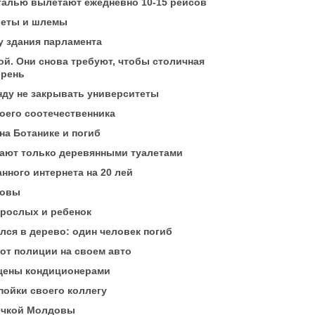
нталью вылетают ежедневно 10-15 рейсов
леты и шлемы
у здания парламента
ой. Они снова требуют, чтобы столичная
эрень
нду не закрывать университеты
оего соотечественника
на Ботанике и погиб
ают только деревянными туалетами
ного интернета на 20 лей
довы
зрослых и ребенок
ся в дерево: один человек погиб
от полиции на своем авто
ащены кондиционерами
пойки своего коллегу
точкой Молдовы