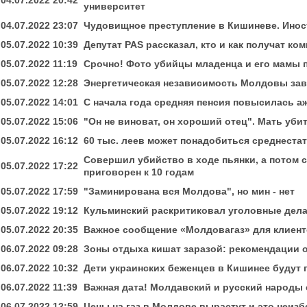
04.07.2022 20:42
университет
04.07.2022 23:07
Чудовищное преступление в Кишиневе. Инос
05.07.2022 10:39
Депутат PAS рассказал, кто и как получат ком
05.07.2022 11:19
Срочно! Фото убийцы младенца и его мамы п
05.07.2022 12:28
Энергетическая независимость Молдовы зав
05.07.2022 14:01
С начала года средняя пенсия повысилась аж
05.07.2022 15:06
"Он не виноват, он хороший отец". Мать уби
05.07.2022 16:12
60 тыс. леев может понадобиться среднестат
Совершил убийство в ходе пьянки, а потом 
05.07.2022 17:22
приговорен к 10 годам
05.07.2022 17:59
"Заминирована вся Молдова", но мин - нет
05.07.2022 19:12
Кульминский раскритиковал уголовные дела
05.07.2022 20:35
Важное сообщение «Молдовагаз» для клиент
06.07.2022 09:28
Зоны отдыха кишат заразой: рекомендации 
06.07.2022 10:32
Дети украинских беженцев в Кишинее будут 
06.07.2022 11:39
Важная дата! Молдавский и русский народы 
06.07.2022 12:59
Цены на газ в Молдове вырастут и это неиз