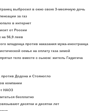
транец выбросил в окно свою 3-месячную дочь
пенсации за газ
опало в интернет
исит от России
 на 56,9 леев
того младенца против наказания мужа-иностранца
истической семье на оплату газа зимой
спрятал тело вместе с сыном: житель Гидигича
 против Додона и Стояногло
ов компании
от НАОЗ
питаться бесплатно
связывают десятки и десятки лет
бежно