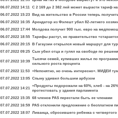
06.07.2022 14:11
С 2 169 до 2 382 лей может вырасти тариф н
06.07.2022 15:23
Вид на жительство в России теперь получит
06.07.2022 16:35
Арендатор из Фэлешт убил 82-летнего хозяи
06.07.2022 17:44
Молдова получит 900 тыс. евро на медпомо
06.07.2022 18:55
Тарифы растут, но правительство «стараетс
06.07.2022 20:15
В Гагаузии открылся новый маршрут для ту
07.07.2022 09:25
Сын убил отца и гулял на свободе по решен
Тысячи семей, купивших жилье по программе 
07.07.2022 10:39
сильного роста процента
07.07.2022 11:53
«Непонятно, но очень интересно». МИДЕИ ту
07.07.2022 13:05
Спыну удивил большим арбузом
«Продукты подорожали на 60%, хлеб - на 2
07.07.2022 14:21
протестовать у здания парламента
07.07.2022 15:35
68 членов PAS перестали быть ее членами
07.07.2022 16:59
PAS отклонили предложение о бесплатном п
07.07.2022 18:07
Ливанца, сбросившего ребенка с четвертого