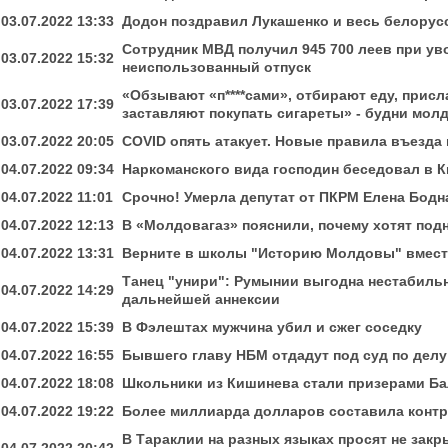
03.07.2022 13:33
Додон поздравил Лукашенко и весь белорус
Сотрудник МВД получил 945 700 леев при уво
03.07.2022 15:32
неиспользованный отпуск
«Обзывают «п****сами», отбирают еду, прис
03.07.2022 17:39
заставляют покупать сигареты» - будни мол
03.07.2022 20:05
COVID опять атакует. Новые правила въезда
04.07.2022 09:34
Наркоманского вида господин беседовал в 
04.07.2022 11:01
Срочно! Умерла депутат от ПКРМ Елена Бодн
04.07.2022 12:13
В «Молдовагаз» пояснили, почему хотят подн
04.07.2022 13:31
Верните в школы "Историю Молдовы" вместо
Танец "унири": Румынии выгодна нестабильн
04.07.2022 14:29
дальнейшей аннексии
04.07.2022 15:39
В Фэлештах мужчина убил и сжег соседку
04.07.2022 16:55
Бывшего главу НБМ отдадут под суд по делу
04.07.2022 18:08
Школьники из Кишинева стали призерами Ба
04.07.2022 19:22
Более миллиарда долларов составила конт
В Тараклии на разных языках просят не зак