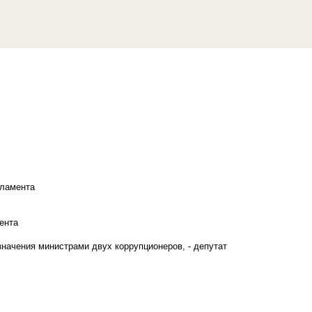
рламента
ента
начения министрами двух коррупционеров, - депутат