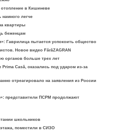
а отопление в Кишиневе
ь намного легче
на квартиры
щь беженцам
я»: Гаврилица пытается успокоить общество
ристов. Новое видео FărăZAGRAN
ию органов больше трех лет
Prima Casă, оказались под ударом из-за
манно отреагировало на заявления из России
6%»: представители ПСРМ продолжают
итании школьников
 этажа, поместили в СИЗО