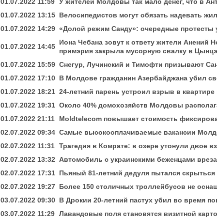
01.07.2022 11:59
У жителей Молдовы так мало денег, что в А
01.07.2022 13:15
Велосипедистов могут обязать надевать жи
01.07.2022 14:29
«Долой режим Санду»: очередные протесты 
Иона Чебана зовут к ответу жители Анений Н
01.07.2022 14:45
примэрия закрыла мусорную свалку в Цынц
01.07.2022 15:59
Снегур, Лучинский и Тимофти призывают Са
01.07.2022 17:10
В Молдове гражданин Азербайджана убил св
01.07.2022 18:21
24-летний парень устроил взрыв в квартире 
01.07.2022 19:31
Около 40% домохозяйств Молдовы располаг
01.07.2022 21:11
Moldtelecom повышает стоимость фиксирован
02.07.2022 09:34
Самые высокооплачиваемые вакансии Мол
02.07.2022 11:31
Трагедия в Комрате: в озере утонули двое в
02.07.2022 13:32
Автомобиль с украинскими беженцами врезал
02.07.2022 17:31
Пьяный 81-летний дедуля пытался скрыться 
02.07.2022 19:27
Более 150 столичных троллейбусов не осн
03.07.2022 09:30
В Дрокии 20-летний пастух убил во время по
03.07.2022 11:29
Лавандовые поля становятся визитной кар