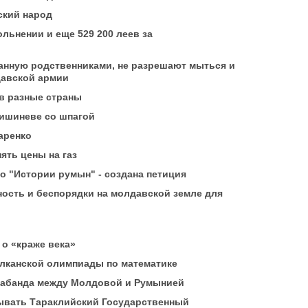
ский народ
льнении и еще 529 200 леев за
ланную родственниками, не разрешают мыться и
давской армии
 в разные страны
Кишиневе со шпагой
аренко
ять цены на газ
 "Истории румын" - создана петиция
ость и беспорядки на молдавской земле для
 о «краже века»
лканской олимпиады по математике
рабанда между Молдовой и Румынией
рывать Тараклийский Государственный