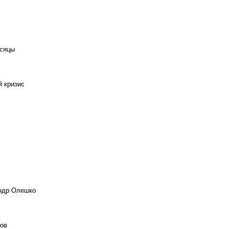
есяцы
й кризис
андр Олешко
ов